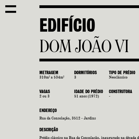
E
D
I
F
Í
C
I
O
D
O
M
J
O
Ã
O
V
I
METRAGEM
DORMITÓRIOS
TIPO DE PRÉDIO
310m² a 534m²
3
Neoclássico
VAGAS
IDADE DO PRÉDIO
CONSTRUTORA
2 ou 3
51 anos (1972)
-
ENDEREÇO
Rua da Consolação, 3512 - Jardins
DESCRIÇÃO
Prédio clássico na Rua da Consolação, inaugurado na década d