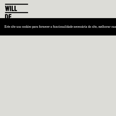
VISITE UM ÍMOVEL NESSE EDIFÍCIO
Este site usa cookies para fornecer a funcionalidade necessária do site, melhorar su
Esse condomínio é incrível!
Caso seja seu sonho morar nele, vamos conversar.
Se já mora e quer vender, vamos te assessorar em sua venda.
LOCALIZAÇÃO