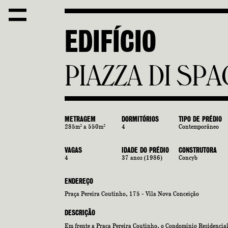
E
D
I
F
Í
C
I
O
P
I
A
Z
Z
A
D
I
S
P
A
METRAGEM
DORMITÓRIOS
TIPO DE PRÉDIO
285m² a 550m²
4
Contemporâneo
VAGAS
IDADE DO PRÉDIO
CONSTRUTORA
4
37 anos (1986)
Concyb
ENDEREÇO
Praça Pereira Coutinho, 175 - Vila Nova Conceição
DESCRIÇÃO
Em frente a Praça Pereira Coutinho, o Condomínio Residencia