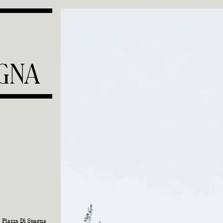
G
N
A
l Piazza Di Spagna