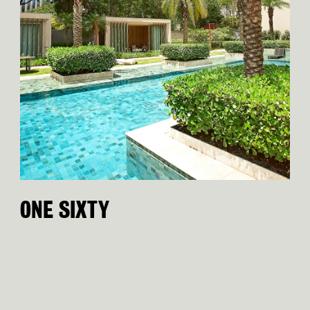
ONE SIXTY
C