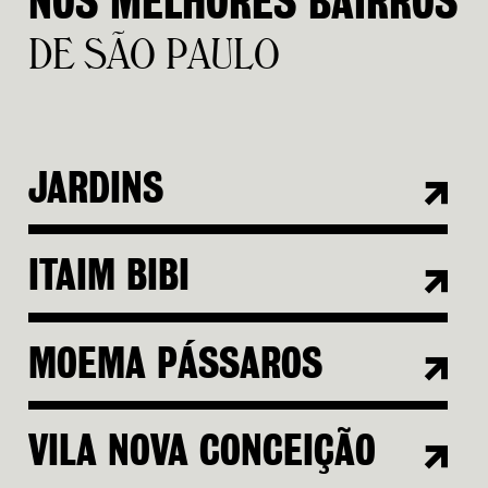
N
O
S
M
E
L
H
O
R
E
S
B
A
I
R
R
O
S
D
E
S
Ã
O
P
A
U
L
O
JARDINS
ITAIM BIBI
MOEMA PÁSSAROS
VILA NOVA CONCEIÇÃO