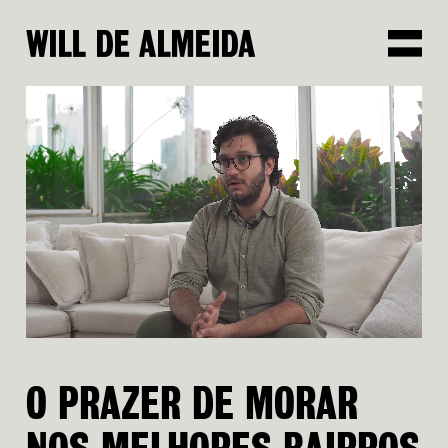
O
P
R
A
Z
E
R
D
E
M
O
R
A
R