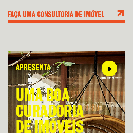
FAÇA UMA CONSULTORIA DE IMÓVEL
APRESENTA
U
M
A
B
O
A
C
U
R
A
D
O
R
I
A
D
E
I
M
Ó
V
E
I
S