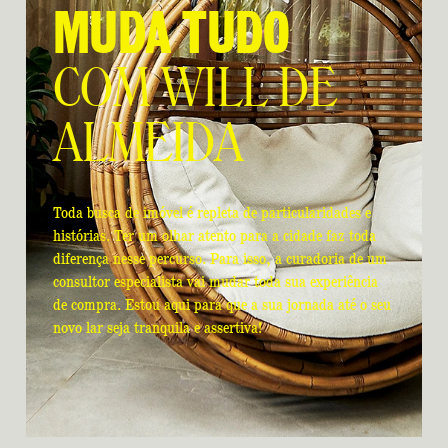
M
U
D
A
T
U
D
O
C
O
M
W
I
L
L
D
E
A
L
M
E
I
D
A
Toda busca de imóvel é repleta de particularidades e
histórias. Ter um olhar atento para a cidade faz toda
diferença nesse percurso. Para isso, a curadoria de um
consultor especialista vai mudar toda sua experiência
de compra. Estou aqui para que a sua jornada até o seu
novo lar seja tranquila e assertiva!